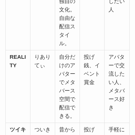
独自の
したい
文化。
人
自由な
配信ス
タイ
ル。
REALI
りあり
自分だ
投げ
アバタ
TY
てぃ
けのア
銭、イ
ーで交
バター
ベント
流した
でメタ
賞金
い人、
バース
メタバ
空間で
ース好
配信で
き
きる。
ツイキ
ついき
昔から
投げ
手軽に