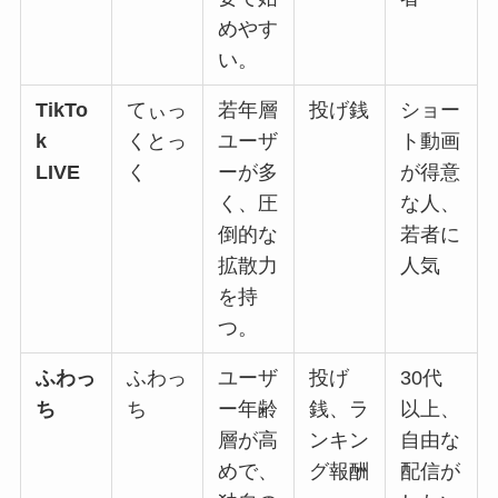
めやす
い。
TikTo
てぃっ
若年層
投げ銭
ショー
k
くとっ
ユーザ
ト動画
LIVE
く
ーが多
が得意
く、圧
な人、
倒的な
若者に
拡散力
人気
を持
つ。
ふわっ
ふわっ
ユーザ
投げ
30代
ち
ち
ー年齢
銭、ラ
以上、
層が高
ンキン
自由な
めで、
グ報酬
配信が