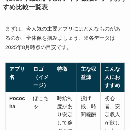
すめ比較一覧表
まずは、今人気の主要アプリにはどんなものがあ
るのか、全体像を掴みましょう。※各データは
2025年8月時点の目安です。
アプリ
ロゴ
特徴
主な収
こんな
名
（イメ
益源
人にお
ージ）
すすめ
Pococ
ぽこち
時給制
投げ
初心
ha
ゃ
度があ
銭、時
者、安
り安定
間報酬
定収入
して稼
が欲し