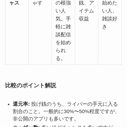
ャス
ゃす
の根強
銭、ア
始めた
い人
イテム
い人、
気。手
収益
雑談好
軽に雑
き
談配信
を始め
られ
る。
比較のポイント解説
還元率:
投げ銭のうち、ライバーの手元に入る
割合のこと。一般的に30%〜50%程度ですが、
非公開のアプリも多いです。