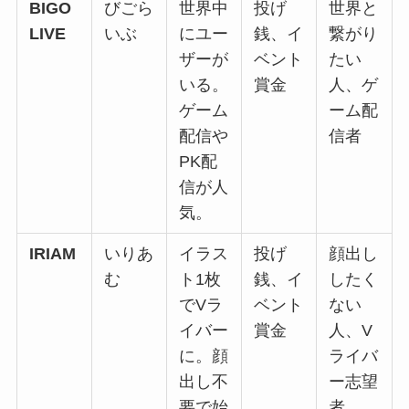
BIGO
びごら
世界中
投げ
世界と
LIVE
いぶ
にユー
銭、イ
繋がり
ザーが
ベント
たい
いる。
賞金
人、ゲ
ゲーム
ーム配
配信や
信者
PK配
信が人
気。
IRIAM
いりあ
イラス
投げ
顔出し
む
ト1枚
銭、イ
したく
でVラ
ベント
ない
イバー
賞金
人、V
に。顔
ライバ
出し不
ー志望
要で始
者